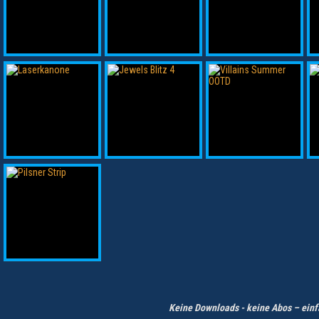
Keine Downloads - keine Abos – einfa