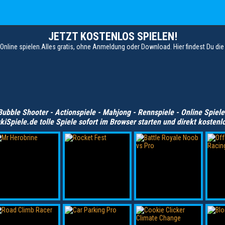
JETZT KOSTENLOS SPIELEN!
Online spielen.Alles gratis, ohne Anmeldung oder Download. Hier findest Du die t
ubble Shooter - Actionspiele - Mahjong - Rennspiele - Online Spiele 
iSpiele.de tolle Spiele sofort im Browser starten und direkt kostenl