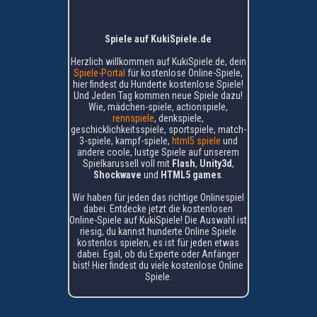
Spiele auf KukiSpiele.de
Herzlich willkommen auf KukiSpiele.de, dein
Spiele-Portal
für kostenlose Online-Spiele,
hier findest du Hunderte kostenlose Spiele!
Und Jeden Tag kommen neue Spiele dazu!
Wie, mädchen-spiele, actionspiele,
rennspiele
, denkspiele,
geschicklichkeitsspiele, sportspiele, match-
3-spiele, kampf-spiele,
html5 spiele
und
andere coole, lustge Spiele auf unserem
Spielkarussell voll mit
Flash
,
Unity3d
,
Shockwave
und
HTML5 games
.
Wir haben für jeden das richtige Onlinespiel
dabei. Entdecke jetzt die kostenlosen
Online-Spiele auf KukiSpiele! Die Auswahl ist
riesig, du kannst hunderte Online Spiele
kostenlos spielen, es ist für jeden etwas
dabei. Egal, ob du Experte oder Anfänger
bist! Hier findest du viele kostenlose Online
Spiele.