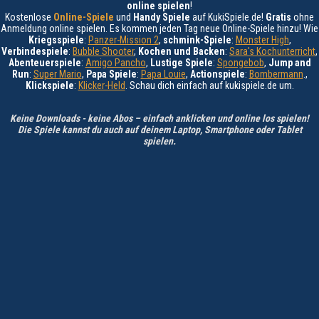
online spielen
!
Kostenlose
Online-Spiele
und
Handy Spiele
auf KukiSpiele.de!
Gratis
ohne
Anmeldung online spielen. Es kommen jeden Tag neue Online-Spiele hinzu! Wie
Kriegsspiele
:
Panzer-Mission 2
,
schmink-Spiele
:
Monster High
,
Verbindespiele
:
Bubble Shooter
,
Kochen und Backen
:
Sara's Kochunterricht
,
Abenteuerspiele
:
Amigo Pancho
,
Lustige Spiele
:
Spongebob
,
Jump and
Run
:
Super Mario
,
Papa Spiele
:
Papa Louie
,
Actionspiele
:
Bombermann
.,
Klickspiele
:
Klicker-Held
. Schau dich einfach auf kukispiele.de um.
Keine Downloads - keine Abos – einfach anklicken und online los spielen!
Die Spiele kannst du auch auf deinem Laptop, Smartphone oder Tablet
spielen.