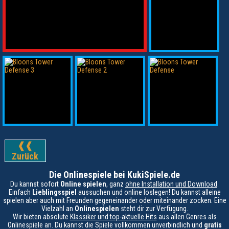
❰❰
Zurück
Die Onlinespiele bei KukiSpiele.de
Du kannst sofort
Online spielen
, ganz
ohne Installation und Download
.
Einfach
Lieblingsspiel
aussuchen und online loslegen! Du kannst alleine
spielen aber auch mit Freunden gegeneinander oder miteinander zocken. Eine
Vielzahl an
Onlinespielen
steht dir zur Verfügung.
Wir bieten absolute
Klassiker und top-aktuelle Hits
aus allen Genres als
Onlinespiele an. Du kannst die Spiele vollkommen unverbindlich und
gratis