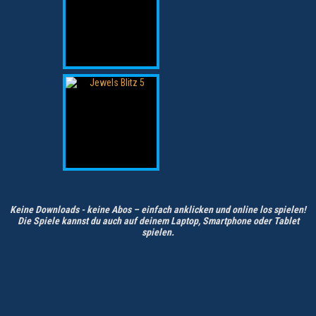
Keine Downloads - keine Abos – einfach anklicken und online los spielen!
Die Spiele kannst du auch auf deinem Laptop, Smartphone oder Tablet
spielen.