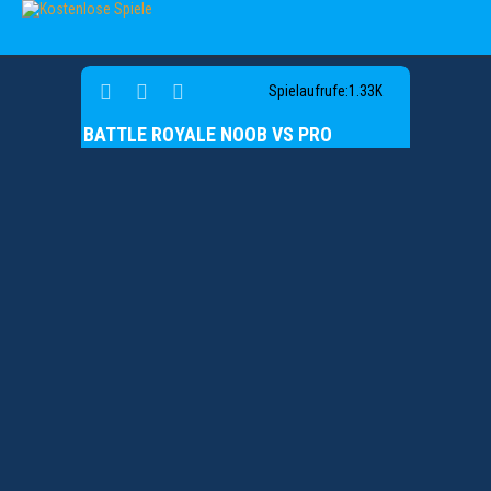
Spielaufrufe:1.33K
BATTLE ROYALE NOOB VS PRO