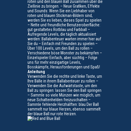
roten und den blauen Ball zusammen über die
Ziellinie zu bringen.
– Neue Grafiken, Effekte
und Sounds: Wenn Sie ein Liebhaber von
roten und blauen Stickman-Bildern sind,
werden Sie es lieben, dieses Spiel zu spielen
– Nette und freundliche Benutzeroberfläche:
gut gestaltetes Rotblau und Farbball –
Aufregende Levels, die täglich aktualisiert
werden: Ballabenteuer warten immer hier auf
Sie
du – Einfach mit Freunden zu spielen –
Über 100 Levels, um den Ball zu rollen –
Verschiedene böse Monster zu bekämpfen –
Einzelspieler Einfach, aber süchtig – Folge
uns für mehr einzigartige Levels,
Bosskämpfe, Herausforderungen und Spaß!
Anleitung
Verwenden Sie die rechte und linke Taste, um
Ihre Bälle in ihrem Ballabenteuer zu rollen –
Verwenden Sie die Aufwärtstaste, um den
Ball zu springen: lassen Sie den Ball springen
– Sammle so viele Münzen wie möglich, um
neue Schattenhelden freizuschalten –
Sammle fehlende Herzhälften: blau
Der Ball
sammelt nur blaue Herzen, ebenso sammelt
der blaue Ball nur rote Herzen.