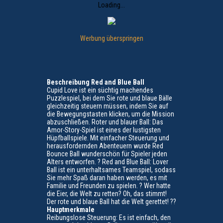
Loading...
Werbung überspringen
Beschreibung Red and Blue Ball
Cupid Love ist ein süchtig machendes
Puzzlespiel, bei dem Sie rote und blaue Bälle
gleichzeitig steuern müssen, indem Sie auf
die Bewegungstasten klicken, um die Mission
abzuschließen.
Roter und blauer Ball: Das
Amor-Story-Spiel ist eines der lustigsten
Hüpfballspiele.
Mit einfacher Steuerung und
herausfordernden Abenteuern wurde Red
Bounce Ball wunderschön für Spieler jeden
Alters entworfen.
?
Red and Blue Ball: Lover
Ball ist ein unterhaltsames Teamspiel, sodass
Sie mehr Spaß daran haben werden, es mit
Familie und Freunden zu spielen.
?
Wer hatte
die Eier, die Welt zu retten?
Oh, das stimmt!
Der rote und blaue Ball hat die Welt gerettet!
??
Hauptmerkmale
Reibungslose Steuerung: Es ist einfach, den