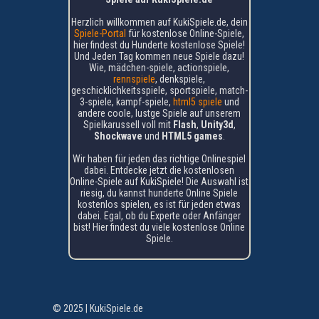
Herzlich willkommen auf KukiSpiele.de, dein
Spiele-Portal
für kostenlose Online-Spiele,
hier findest du Hunderte kostenlose Spiele!
Und Jeden Tag kommen neue Spiele dazu!
Wie, mädchen-spiele, actionspiele,
rennspiele
, denkspiele,
geschicklichkeitsspiele, sportspiele, match-
3-spiele, kampf-spiele,
html5 spiele
und
andere coole, lustge Spiele auf unserem
Spielkarussell voll mit
Flash
,
Unity3d
,
Shockwave
und
HTML5 games
.
Wir haben für jeden das richtige Onlinespiel
dabei. Entdecke jetzt die kostenlosen
Online-Spiele auf KukiSpiele! Die Auswahl ist
riesig, du kannst hunderte Online Spiele
kostenlos spielen, es ist für jeden etwas
dabei. Egal, ob du Experte oder Anfänger
bist! Hier findest du viele kostenlose Online
Spiele.
© 2025 | KukiSpiele.de