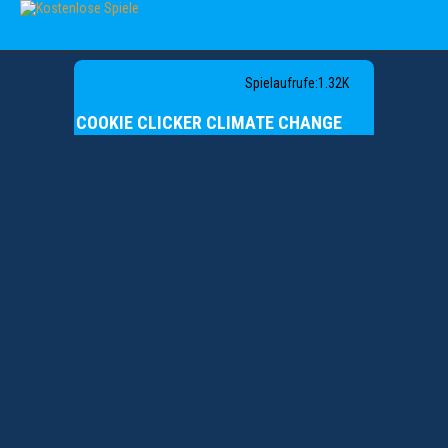
Spielaufrufe:1.32K
COOKIE CLICKER CLIMATE CHANGE