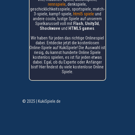
rennspiele
, denkspiele,
geschicklichkeitsspiele, sportspiele, match-
3-spiele, kampf-spiele,
html5 spiele
und
andere coole, lustge Spiele auf unserem
Spielkarussell voll mit
Flash
,
Unity3d
,
Shockwave
und
HTML5 games
.
Wir haben für jeden das richtige Onlinespiel
dabei. Entdecke jetzt die kostenlosen
Online-Spiele auf KukiSpiele! Die Auswahl ist
riesig, du kannst hunderte Online Spiele
kostenlos spielen, es ist für jeden etwas
dabei. Egal, ob du Experte oder Anfänger
bist! Hier findest du viele kostenlose Online
Spiele.
© 2025 | KukiSpiele.de