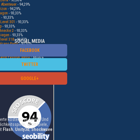
zeria
- 95,00%
 Abenteuer
- 94,29%
rizon
- 94,29%
ragon
- 93,33%
2
- 93,33%
 Level 301
- 93,33%
ip
- 93,33%
chnecke 2
- 93,33%
siegen
- 93,33%
 level 318
- 93,33%
SOCIAL MEDIA
lcano Panic
- 92,50%
tory – Tripeaks 2
- 90,00%
FACEBOOK
000 Freddys
- 90,00%
ame Fashion Stylist
- 88,00%
oter Pro
- 87,50%
TWITTER
GOOGLE+
derte kostenlose Spiele! Und
lichkeitsspiele, sportspiele,
it
Flash
,
Unity3d
,
Shockwave