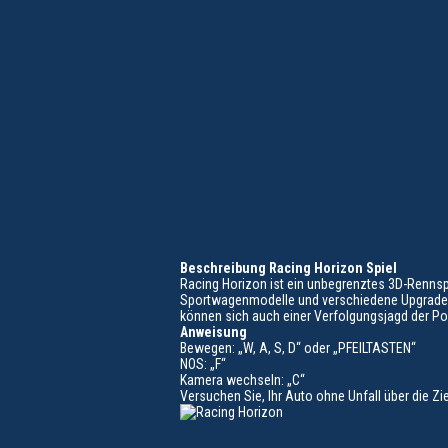
Beschreibung Racing Horizon Spiel
Racing Horizon ist ein unbegrenztes 3D-Rennsp
Sportwagenmodelle und verschiedene Upgrade
können sich auch einer Verfolgungsjagd der Pol
Anweisung
Bewegen: „W, A, S, D“ oder „PFEILTASTEN“
NOS: „F“
Kamera wechseln: „C“
Versuchen Sie, Ihr Auto ohne Unfall über die Zie