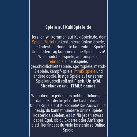
Spiele auf KukiSpiele.de
Herzlich willkommen auf KukiSpiele.de, dein
Spiele-Portal
für kostenlose Online-Spiele,
hier findest du Hunderte kostenlose Spiele!
Und Jeden Tag kommen neue Spiele dazu!
Wie, mädchen-spiele, actionspiele,
rennspiele
, denkspiele,
geschicklichkeitsspiele, sportspiele, match-
3-spiele, kampf-spiele,
html5 spiele
und
andere coole, lustge Spiele auf unserem
Spielkarussell voll mit
Flash
,
Unity3d
,
Shockwave
und
HTML5 games
.
Wir haben für jeden das richtige Onlinespiel
dabei. Entdecke jetzt die kostenlosen
Online-Spiele auf KukiSpiele! Die Auswahl ist
riesig, du kannst hunderte Online Spiele
kostenlos spielen, es ist für jeden etwas
dabei. Egal, ob du Experte oder Anfänger
bist! Hier findest du viele kostenlose Online
Spiele.