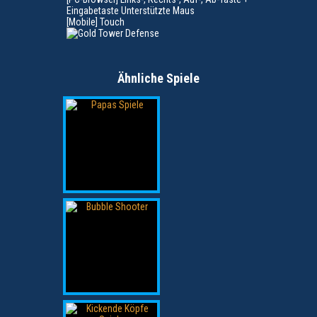
Eingabetaste Unterstützte Maus
[Mobile] Touch
Ähnliche Spiele