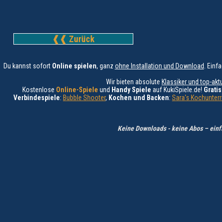
❰❰ Zurück
Du kannst sofort
Online spielen
, ganz
ohne Installation und Download
. Einf
Wir bieten absolute
Klassiker und top-aktu
Kostenlose
Online-Spiele
und
Handy Spiele
auf KukiSpiele.de!
Grati
Verbindespiele
:
Bubble Shooter
,
Kochen und Backen
:
Sara's Kochunterr
Keine Downloads - keine Abos – einfa