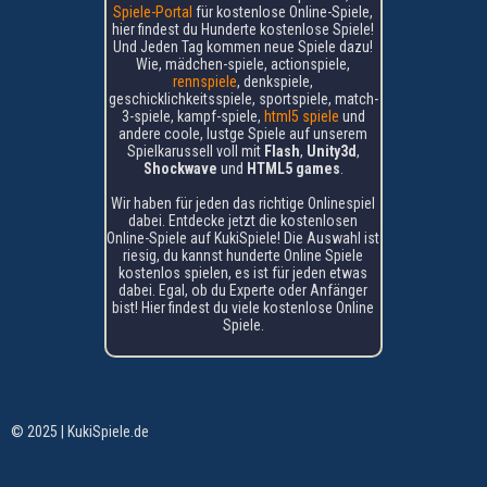
Spiele-Portal
für kostenlose Online-Spiele,
hier findest du Hunderte kostenlose Spiele!
Und Jeden Tag kommen neue Spiele dazu!
Wie, mädchen-spiele, actionspiele,
rennspiele
, denkspiele,
geschicklichkeitsspiele, sportspiele, match-
3-spiele, kampf-spiele,
html5 spiele
und
andere coole, lustge Spiele auf unserem
Spielkarussell voll mit
Flash
,
Unity3d
,
Shockwave
und
HTML5 games
.
Wir haben für jeden das richtige Onlinespiel
dabei. Entdecke jetzt die kostenlosen
Online-Spiele auf KukiSpiele! Die Auswahl ist
riesig, du kannst hunderte Online Spiele
kostenlos spielen, es ist für jeden etwas
dabei. Egal, ob du Experte oder Anfänger
bist! Hier findest du viele kostenlose Online
Spiele.
© 2025 | KukiSpiele.de