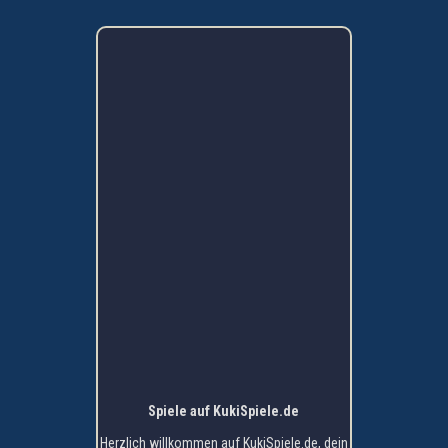
Spiele auf KukiSpiele.de
Herzlich willkommen auf KukiSpiele.de, dein