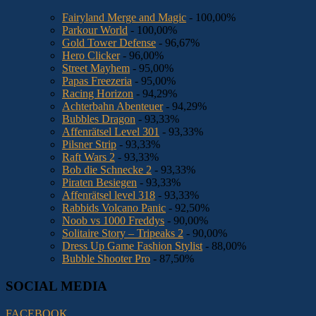
Fairyland Merge and Magic
- 100,00%
Parkour World
- 100,00%
Gold Tower Defense
- 96,67%
Hero Clicker
- 96,00%
Street Mayhem
- 95,00%
Papas Freezeria
- 95,00%
Racing Horizon
- 94,29%
Achterbahn Abenteuer
- 94,29%
Bubbles Dragon
- 93,33%
Affenrätsel Level 301
- 93,33%
Pilsner Strip
- 93,33%
Raft Wars 2
- 93,33%
Bob die Schnecke 2
- 93,33%
Piraten Besiegen
- 93,33%
Affenrätsel level 318
- 93,33%
Rabbids Volcano Panic
- 92,50%
Noob vs 1000 Freddys
- 90,00%
Solitaire Story – Tripeaks 2
- 90,00%
Dress Up Game Fashion Stylist
- 88,00%
Bubble Shooter Pro
- 87,50%
SOCIAL MEDIA
FACEBOOK