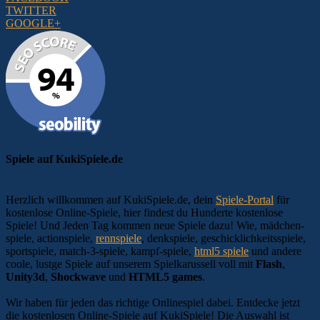
TWITTER
GOOGLE+
Spiele auf KukiSpiele.de
Herzlich willkommen auf KukiSpiele.de, dein
Spiele-Portal
für
kostenlose Online-Spiele, hier findest du Hunderte kostenlose
Spiele! Und Jeden Tag kommen neue Spiele dazu! Wie, mädchen-
spiele, actionspiele,
rennspiele
, denkspiele, geschicklichkeitsspiele,
sportspiele, match-3-spiele, kampf-spiele,
html5 spiele
und andere
coole, lustge Spiele auf unserem Spielkarussell voll mit
Flash
,
Unity3d
,
Shockwave
und
HTML5 games
.
Wir haben für jeden das richtige Onlinespiel dabei. Entdecke jetzt
die kostenlosen Online-Spiele auf KukiSpiele! Die Auswahl ist