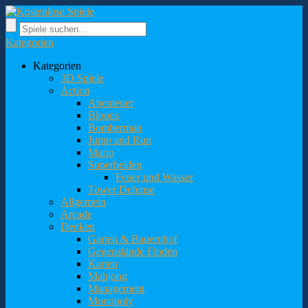
Kategorien
Kategorien
3D Spiele
Action
Abenteuer
Bloons
Bomberman
Jump and Run
Mario
Superhelden
Feuer und Wasser
Tower Defense
Allgemein
Arcade
Denken
Garten & Bauernhof
Gegenstände Finden
Karten
Mahjong
Management
Monopoly