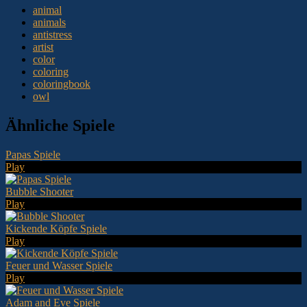
animal
animals
antistress
artist
color
coloring
coloringbook
owl
Ähnliche Spiele
Papas Spiele
Play
Bubble Shooter
Play
Kickende Köpfe Spiele
Play
Feuer und Wasser Spiele
Play
Adam and Eve Spiele