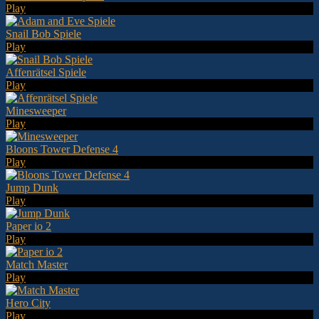
Play
Snail Bob Spiele
Play
Affenrätsel Spiele
Play
Minesweeper
Play
Bloons Tower Defense 4
Play
Jump Dunk
Play
Paper io 2
Play
Match Master
Play
Hero City
Play