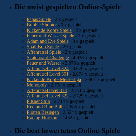
Die meist gespielten Online-Spiele
Papas Spiele
- 2 x gespielt
Bubble Shooter
- 0 x gespielt
Kickende Köpfe Spiele
- 2 x gespielt
Feuer und Wasser Spiele
- 2 x gespielt
Adam and Eve Spiele
- 3 x gespielt
Snail Bob Spiele
- 2 x gespielt
Affenrätsel Spiele
- 2 x gespielt
Skateboard Challenge
- 4.028 x gespielt
Feuer und Wasser
- 3.376 x gespielt
Affenrätsel Level 324
- 3.076 x gespielt
Affenrätsel Level 301
- 2.874 x gespielt
Kickende Köpfe Meisterliga
- 2.861 x gespielt
Monopoly
- 2.794 x gespielt
Affenrätsel level 318
- 2.751 x gespielt
Affenrätsel Level 322
- 2.729 x gespielt
Pilsner Strip
- 2.714 x gespielt
Red and Blue Ball
- 2.685 x gespielt
Piraten Besiegen
- 2.524 x gespielt
Racing Horizon
- 2.452 x gespielt
Die best bewerteten Online-Spiele