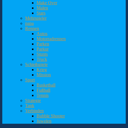
Make Over
Malen
Stars
Mehrspieler
papa
Rennen
Autos
Motorradrennen
Parken
Parkur
Stunts
Truck
Schießspiele
Krieg
Mission
Sport
Basketball
Fußball
Tennis
Strategie
Tank
Verbinden
Bubble Shooter
Juwelen