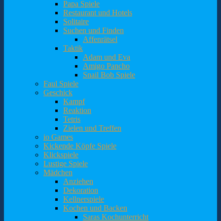
Papa Spiele
Restaurant und Hotels
Solitaire
Suchen und Finden
Affenrätsel
Taktik
Adam und Eva
Amigo Pancho
Snail Bob Spiele
Faul Spiele
Geschick
Kampf
Reaktion
Tetris
Zielen und Treffen
io Games
Kickende Köpfe Spiele
Klickspiele
Lustige Spiele
Mädchen
Anziehen
Dekoration
Kellnerspiele
Kochen und Backen
Saras Kochunterricht