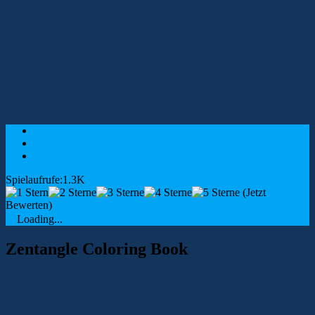
Spielaufrufe:1.3K
(Jetzt
Bewerten)
Loading...
Zentangle Coloring Book