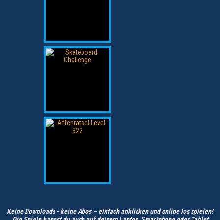
Keine Downloads - keine Abos – einfach anklicken und online los spielen!
Die Spiele kannst du auch auf deinem Laptop, Smartphone oder Tablet