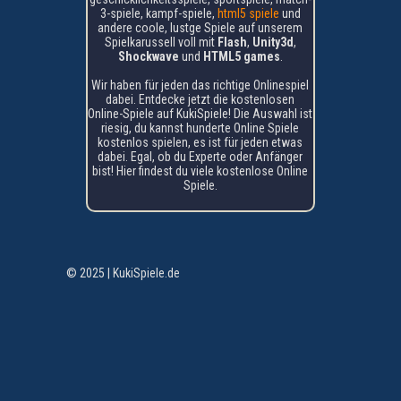
3-spiele, kampf-spiele,
html5 spiele
und
andere coole, lustge Spiele auf unserem
Spielkarussell voll mit
Flash
,
Unity3d
,
Shockwave
und
HTML5 games
.
Wir haben für jeden das richtige Onlinespiel
dabei. Entdecke jetzt die kostenlosen
Online-Spiele auf KukiSpiele! Die Auswahl ist
riesig, du kannst hunderte Online Spiele
kostenlos spielen, es ist für jeden etwas
dabei. Egal, ob du Experte oder Anfänger
bist! Hier findest du viele kostenlose Online
Spiele.
© 2025 | KukiSpiele.de