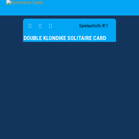
Spielaufrufe:411
DOUBLE KLONDIKE SOLITAIRE CARD