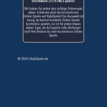
Shockwave
und
HTML5 games
.
Wir haben für jeden das richtige Onlinespiel
dabei. Entdecke jetzt die kostenlosen
Online-Spiele auf KukiSpiele! Die Auswahl ist
riesig, du kannst hunderte Online Spiele
kostenlos spielen, es ist für jeden etwas
dabei. Egal, ob du Experte oder Anfänger
bist! Hier findest du viele kostenlose Online
Spiele.
© 2025 | KukiSpiele.de