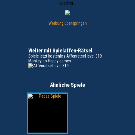
Loading...
Werbung überspringen
Weiter mit Spielaffen-Rätsel
Spiele jetzt kostenlos Affenrätsel level 319 –
Monkey go Happy games
Ähnliche Spiele