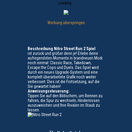
Loading...
Werbung überspringen
Beschreibung Nitro Street Run 2 Spiel
ist zurück und größer denn je!
Erlebe deine
aufregendsten Momente in brandneuen Modi
noch einmal: Classic Race, Takedown,
Escape the Cops und Duels.
Das Spiel wird
durch ein neues Upgrade-System und eine
komplett überarbeitete Grafik noch weiter
verbessert.
Dies ist die Fortsetzung, auf die
Sie gewartet haben!
Anweisungssteuerung:
Tippen Sie auf den Bildschirm, um Rennen zu
fahren, die Spur zu wechseln, Hindernissen
auszuweichen und Ihre Rivalen im Staub zu
lassen.