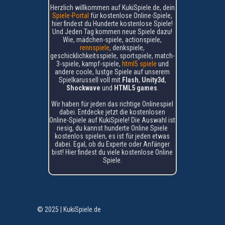
Herzlich willkommen auf KukiSpiele.de, dein
Spiele-Portal
für kostenlose Online-Spiele,
hier findest du Hunderte kostenlose Spiele!
Und Jeden Tag kommen neue Spiele dazu!
Wie, mädchen-spiele, actionspiele,
rennspiele
, denkspiele,
geschicklichkeitsspiele, sportspiele, match-
3-spiele, kampf-spiele,
html5 spiele
und
andere coole, lustge Spiele auf unserem
Spielkarussell voll mit
Flash
,
Unity3d
,
Shockwave
und
HTML5 games
.
Wir haben für jeden das richtige Onlinespiel
dabei. Entdecke jetzt die kostenlosen
Online-Spiele auf KukiSpiele! Die Auswahl ist
riesig, du kannst hunderte Online Spiele
kostenlos spielen, es ist für jeden etwas
dabei. Egal, ob du Experte oder Anfänger
bist! Hier findest du viele kostenlose Online
Spiele.
© 2025 | KukiSpiele.de