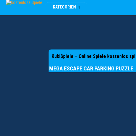
KATEGORIEN
KukiSpiele – Online Spiele kostenlos sp
MEGA ESCAPE CAR PARKING PUZZLE