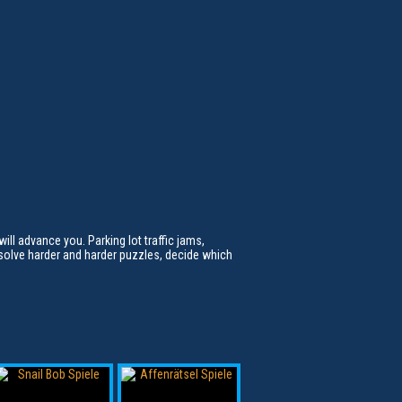
ill advance you. Parking lot traffic jams,
 solve harder and harder puzzles, decide which