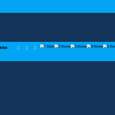
ielen