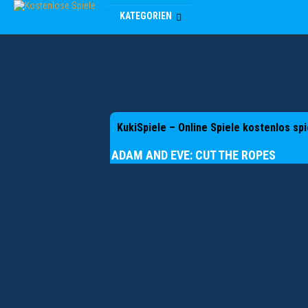
KATEGORIEN
KukiSpiele – Online Spiele kostenlos sp
ADAM AND EVE: CUT THE ROPES