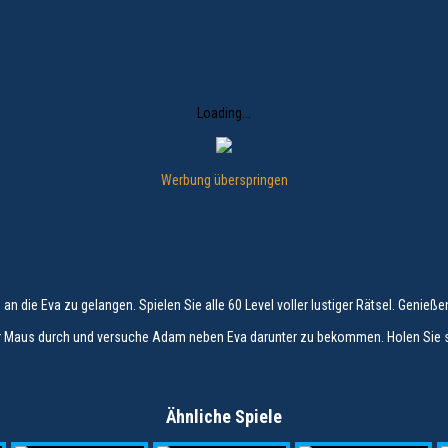
Loading...
Werbung überspringen
 an die Eva zu gelangen.
Spielen Sie alle 60 Level voller lustiger Rätsel.
Genießen
er Maus durch und versuche Adam neben Eva darunter zu bekommen.
Holen Sie 
Ähnliche Spiele