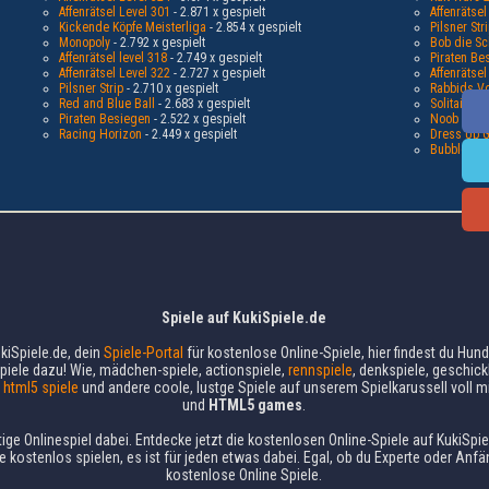
Affenrätsel Level 301
- 2.871 x gespielt
Affenrätsel
Kickende Köpfe Meisterliga
- 2.854 x gespielt
Pilsner Str
Monopoly
- 2.792 x gespielt
Bob die S
Affenrätsel level 318
- 2.749 x gespielt
Piraten Be
Affenrätsel Level 322
- 2.727 x gespielt
Affenrätsel
Pilsner Strip
- 2.710 x gespielt
Rabbids Vo
Red and Blue Ball
- 2.683 x gespielt
Solitaire S
Piraten Besiegen
- 2.522 x gespielt
Noob vs 1
Racing Horizon
- 2.449 x gespielt
Dress Up G
Bubble Sho
Spiele auf KukiSpiele.de
kiSpiele.de, dein
Spiele-Portal
für kostenlose Online-Spiele, hier findest du Hun
ele dazu! Wie, mädchen-spiele, actionspiele,
rennspiele
, denkspiele, geschick
,
html5 spiele
und andere coole, lustge Spiele auf unserem Spielkarussell voll m
und
HTML5 games
.
tige Onlinespiel dabei. Entdecke jetzt die kostenlosen Online-Spiele auf KukiSpiel
 kostenlos spielen, es ist für jeden etwas dabei. Egal, ob du Experte oder Anfäng
kostenlose Online Spiele.