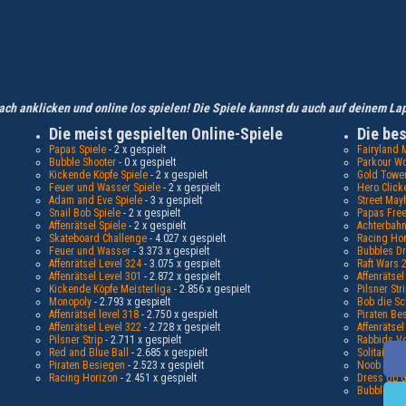
ch anklicken und online los spielen! Die Spiele kannst du auch auf deinem La
Die meist gespielten Online-Spiele
Die bes
Papas Spiele
- 2 x gespielt
Fairyland
Bubble Shooter
- 0 x gespielt
Parkour Wo
Kickende Köpfe Spiele
- 2 x gespielt
Gold Towe
Feuer und Wasser Spiele
- 2 x gespielt
Hero Click
Adam and Eve Spiele
- 3 x gespielt
Street Ma
Snail Bob Spiele
- 2 x gespielt
Papas Free
Affenrätsel Spiele
- 2 x gespielt
Achterbahn
Skateboard Challenge
- 4.027 x gespielt
Racing Ho
Feuer und Wasser
- 3.373 x gespielt
Bubbles D
Affenrätsel Level 324
- 3.075 x gespielt
Raft Wars 
Affenrätsel Level 301
- 2.872 x gespielt
Affenrätsel
Kickende Köpfe Meisterliga
- 2.856 x gespielt
Pilsner Str
Monopoly
- 2.793 x gespielt
Bob die S
Affenrätsel level 318
- 2.750 x gespielt
Piraten Be
Affenrätsel Level 322
- 2.728 x gespielt
Affenrätsel
Pilsner Strip
- 2.711 x gespielt
Rabbids Vo
Red and Blue Ball
- 2.685 x gespielt
Solitaire S
Piraten Besiegen
- 2.523 x gespielt
Noob vs 1
Racing Horizon
- 2.451 x gespielt
Dress Up G
Bubble Sho