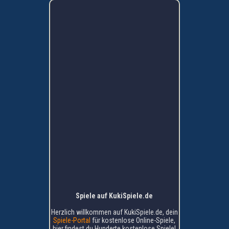
Spiele auf KukiSpiele.de
Herzlich willkommen auf KukiSpiele.de, dein
Spiele-Portal
für kostenlose Online-Spiele,
hier findest du Hunderte kostenlose Spiele!