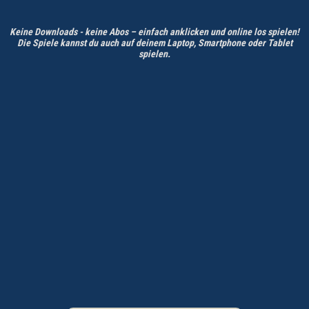
Keine Downloads - keine Abos – einfach anklicken und online los spielen!
Die Spiele kannst du auch auf deinem Laptop, Smartphone oder Tablet
spielen.