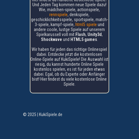
Und Jeden Tag kommen neue Spiele dazu!
Wie, mädchen-spiele, actionspiele,
rennspiele
, denkspiele,
geschicklichkeitsspiele, sportspiele, match-
3-spiele, kampf-spiele,
html5 spiele
und
andere coole, lustge Spiele auf unserem
Spielkarussell voll mit
Flash
,
Unity3d
,
Shockwave
und
HTML5 games
.
Wir haben für jeden das richtige Onlinespiel
dabei. Entdecke jetzt die kostenlosen
Online-Spiele auf KukiSpiele! Die Auswahl ist
riesig, du kannst hunderte Online Spiele
kostenlos spielen, es ist für jeden etwas
dabei. Egal, ob du Experte oder Anfänger
bist! Hier findest du viele kostenlose Online
Spiele.
© 2025 | KukiSpiele.de