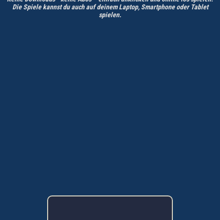
Die Spiele kannst du auch auf deinem Laptop, Smartphone oder Tablet
spielen.