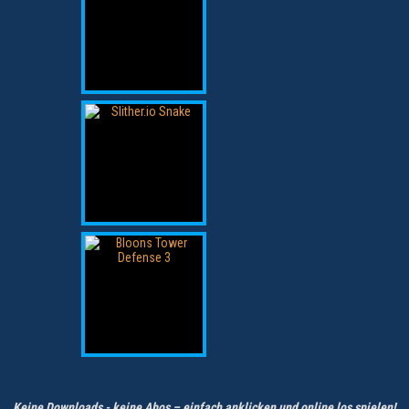
Keine Downloads - keine Abos – einfach anklicken und online los spielen!