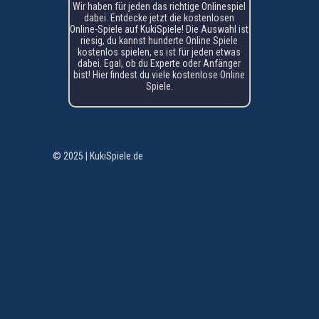
Wir haben für jeden das richtige Onlinespiel
dabei. Entdecke jetzt die kostenlosen
Online-Spiele auf KukiSpiele! Die Auswahl ist
riesig, du kannst hunderte Online Spiele
kostenlos spielen, es ist für jeden etwas
dabei. Egal, ob du Experte oder Anfänger
bist! Hier findest du viele kostenlose Online
Spiele.
© 2025 | KukiSpiele.de