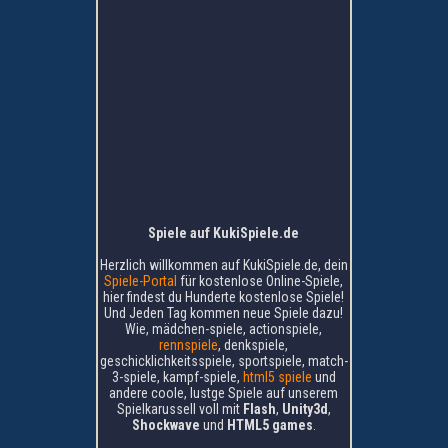
Spiele auf KukiSpiele.de
Herzlich willkommen auf KukiSpiele.de, dein
Spiele-Portal
für kostenlose Online-Spiele,
hier findest du Hunderte kostenlose Spiele!
Und Jeden Tag kommen neue Spiele dazu!
Wie, mädchen-spiele, actionspiele,
rennspiele
, denkspiele,
geschicklichkeitsspiele, sportspiele, match-
3-spiele, kampf-spiele,
html5 spiele
und
andere coole, lustge Spiele auf unserem
Spielkarussell voll mit
Flash
,
Unity3d
,
Shockwave
und
HTML5 games
.