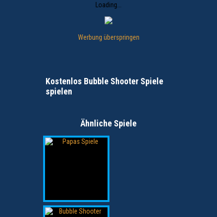
Loading...
Werbung überspringen
Kostenlos Bubble Shooter Spiele
spielen
Ähnliche Spiele