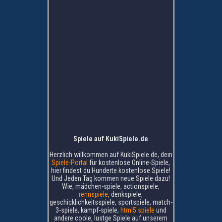
Spiele auf KukiSpiele.de
Herzlich willkommen auf KukiSpiele.de, dein
Spiele-Portal
für kostenlose Online-Spiele,
hier findest du Hunderte kostenlose Spiele!
Und Jeden Tag kommen neue Spiele dazu!
Wie, mädchen-spiele, actionspiele,
rennspiele
, denkspiele,
geschicklichkeitsspiele, sportspiele, match-
3-spiele, kampf-spiele,
html5 spiele
und
andere coole, lustge Spiele auf unserem