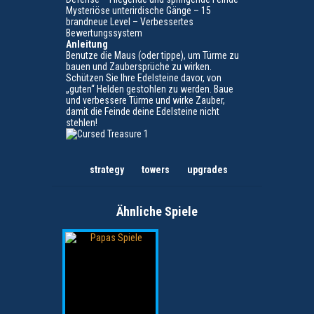
Mysteriöse unterirdische Gänge – 15
brandneue Level – Verbessertes
Bewertungssystem
Anleitung
Benutze die Maus (oder tippe), um Türme zu
bauen und Zaubersprüche zu wirken.
Schützen Sie Ihre Edelsteine davor, von
„guten“ Helden gestohlen zu werden.
Baue
und verbessere Türme und wirke Zauber,
damit die Feinde deine Edelsteine nicht
stehlen!
strategy
towers
upgrades
Ähnliche Spiele