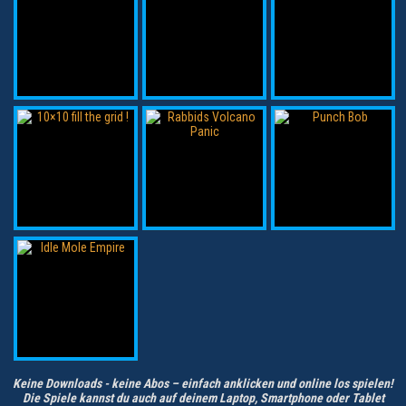
Keine Downloads - keine Abos – einfach anklicken und online los spielen!
Die Spiele kannst du auch auf deinem Laptop, Smartphone oder Tablet