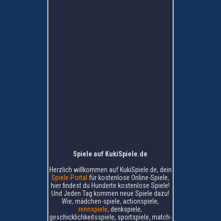
Spiele auf KukiSpiele.de
Herzlich willkommen auf KukiSpiele.de, dein
Spiele-Portal
für kostenlose Online-Spiele,
hier findest du Hunderte kostenlose Spiele!
Und Jeden Tag kommen neue Spiele dazu!
Wie, mädchen-spiele, actionspiele,
rennspiele
, denkspiele,
geschicklichkeitsspiele, sportspiele, match-