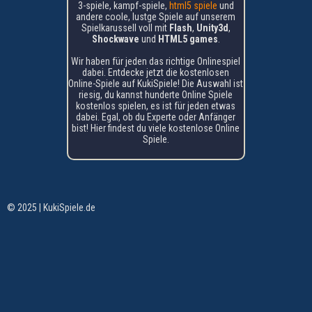
3-spiele, kampf-spiele,
html5 spiele
und
andere coole, lustge Spiele auf unserem
Spielkarussell voll mit
Flash
,
Unity3d
,
Shockwave
und
HTML5 games
.
Wir haben für jeden das richtige Onlinespiel
dabei. Entdecke jetzt die kostenlosen
Online-Spiele auf KukiSpiele! Die Auswahl ist
riesig, du kannst hunderte Online Spiele
kostenlos spielen, es ist für jeden etwas
dabei. Egal, ob du Experte oder Anfänger
bist! Hier findest du viele kostenlose Online
Spiele.
© 2025 | KukiSpiele.de