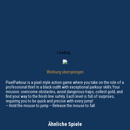
Loading...
Werbung überspringen
PixelParkour is a pixel-style action game where you take on the role of a
professional thief in a black outfit with exceptional parkour skills.Your
mission: overcome obstacles, avoid dangerous traps, collect gold, and
find your way to the finish line safely. Each level is full of surprises,
requiring you to be quick and precise with every jump!
– Hold the mouse to jump – Release the mouse to fall
Ähnliche Spiele