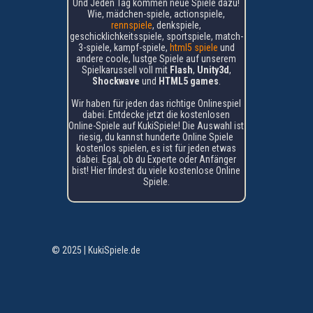
Und Jeden Tag kommen neue Spiele dazu!
Wie, mädchen-spiele, actionspiele,
rennspiele
, denkspiele,
geschicklichkeitsspiele, sportspiele, match-
3-spiele, kampf-spiele,
html5 spiele
und
andere coole, lustge Spiele auf unserem
Spielkarussell voll mit
Flash
,
Unity3d
,
Shockwave
und
HTML5 games
.
Wir haben für jeden das richtige Onlinespiel
dabei. Entdecke jetzt die kostenlosen
Online-Spiele auf KukiSpiele! Die Auswahl ist
riesig, du kannst hunderte Online Spiele
kostenlos spielen, es ist für jeden etwas
dabei. Egal, ob du Experte oder Anfänger
bist! Hier findest du viele kostenlose Online
Spiele.
© 2025 | KukiSpiele.de