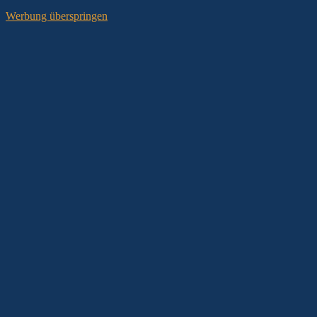
Werbung überspringen