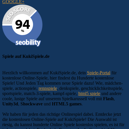
GOOGLE+
Spiele auf KukiSpiele.de
Herzlich willkommen auf KukiSpiele.de, dein
Spiele-Portal
für
kostenlose Online-Spiele, hier findest du Hunderte kostenlose
Spiele! Und Jeden Tag kommen neue Spiele dazu! Wie, mädchen-
spiele, actionspiele,
rennspiele
, denkspiele, geschicklichkeitsspiele,
sportspiele, match-3-spiele, kampf-spiele,
html5 spiele
und andere
coole, lustge Spiele auf unserem Spielkarussell voll mit
Flash
,
Unity3d
,
Shockwave
und
HTML5 games
.
Wir haben für jeden das richtige Onlinespiel dabei. Entdecke jetzt
die kostenlosen Online-Spiele auf KukiSpiele! Die Auswahl ist
riesig, du kannst hunderte Online Spiele kostenlos spielen, es ist für