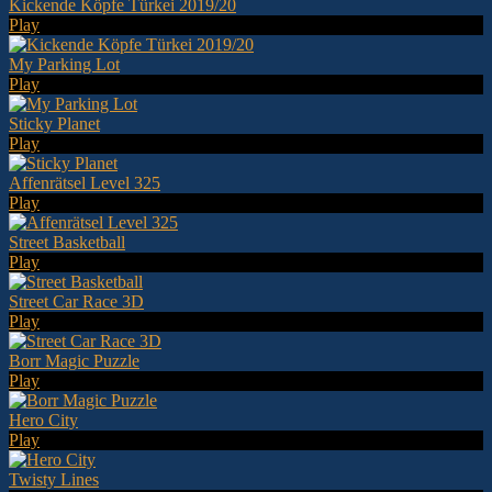
Kickende Köpfe Türkei 2019/20
Play
My Parking Lot
Play
Sticky Planet
Play
Affenrätsel Level 325
Play
Street Basketball
Play
Street Car Race 3D
Play
Borr Magic Puzzle
Play
Hero City
Play
Twisty Lines