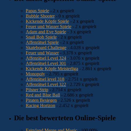
Papas Spiele
- 2 x gespielt
Bubble Shooter
- 0 x gespielt
Kickende Köpfe Spiele
- 2 x gespielt
Feuer und Wasser Spiele
- 2 x gespielt
Adam and Eve Spiele
- 3 x gespielt
Snail Bob Spiele
- 2 x gespielt
Affenrätsel Spiele
- 2 x gespielt
Skateboard Challenge
- 4.028 x gespielt
Feuer und Wasser
- 3.378 x gespielt
Affenrätsel Level 324
- 3.076 x gespielt
Affenrätsel Level 301
- 2.875 x gespielt
Kickende Köpfe Meisterliga
- 2.861 x gespielt
Monopoly
- 2.795 x gespielt
Affenrätsel level 318
- 2.751 x gespielt
Affenrätsel Level 322
- 2.729 x gespielt
Pilsner Strip
- 2.714 x gespielt
Red and Blue Ball
- 2.686 x gespielt
Piraten Besiegen
- 2.526 x gespielt
Racing Horizon
- 2.452 x gespielt
Die best bewerteten Online-Spiele
Fairyland Merge and Magic
- 100,00%