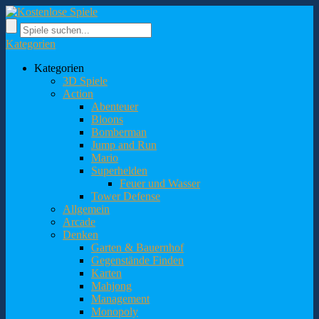
Kategorien
Kategorien
3D Spiele
Action
Abenteuer
Bloons
Bomberman
Jump and Run
Mario
Superhelden
Feuer und Wasser
Tower Defense
Allgemein
Arcade
Denken
Garten & Bauernhof
Gegenstände Finden
Karten
Mahjong
Management
Monopoly