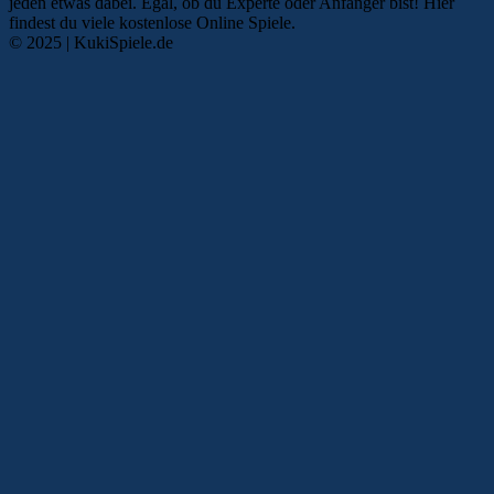
jeden etwas dabei. Egal, ob du Experte oder Anfänger bist! Hier
findest du viele kostenlose Online Spiele.
© 2025 | KukiSpiele.de