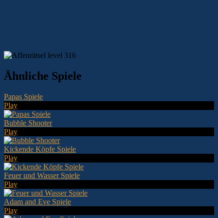
Ähnliche Spiele
Papas Spiele
Play
Bubble Shooter
Play
Kickende Köpfe Spiele
Play
Feuer und Wasser Spiele
Play
Adam and Eve Spiele
Play