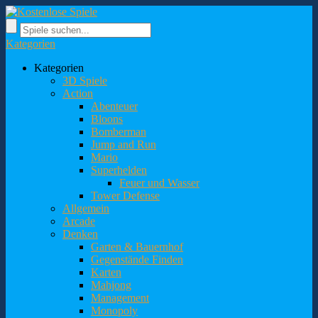
Kategorien
Kategorien
3D Spiele
Action
Abenteuer
Bloons
Bomberman
Jump and Run
Mario
Superhelden
Feuer und Wasser
Tower Defense
Allgemein
Arcade
Denken
Garten & Bauernhof
Gegenstände Finden
Karten
Mahjong
Management
Monopoly