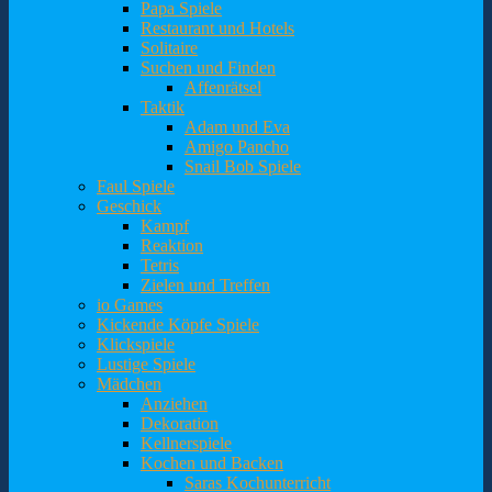
Papa Spiele
Restaurant und Hotels
Solitaire
Suchen und Finden
Affenrätsel
Taktik
Adam und Eva
Amigo Pancho
Snail Bob Spiele
Faul Spiele
Geschick
Kampf
Reaktion
Tetris
Zielen und Treffen
io Games
Kickende Köpfe Spiele
Klickspiele
Lustige Spiele
Mädchen
Anziehen
Dekoration
Kellnerspiele
Kochen und Backen
Saras Kochunterricht