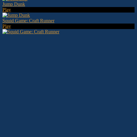
Jump Dunk
Play
Squid Game: Craft Runner
Play