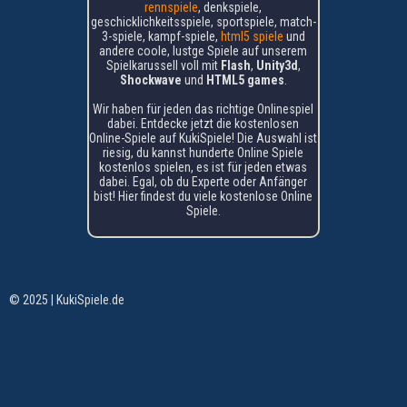
rennspiele
, denkspiele,
geschicklichkeitsspiele, sportspiele, match-
3-spiele, kampf-spiele,
html5 spiele
und
andere coole, lustge Spiele auf unserem
Spielkarussell voll mit
Flash
,
Unity3d
,
Shockwave
und
HTML5 games
.
Wir haben für jeden das richtige Onlinespiel
dabei. Entdecke jetzt die kostenlosen
Online-Spiele auf KukiSpiele! Die Auswahl ist
riesig, du kannst hunderte Online Spiele
kostenlos spielen, es ist für jeden etwas
dabei. Egal, ob du Experte oder Anfänger
bist! Hier findest du viele kostenlose Online
Spiele.
© 2025 | KukiSpiele.de