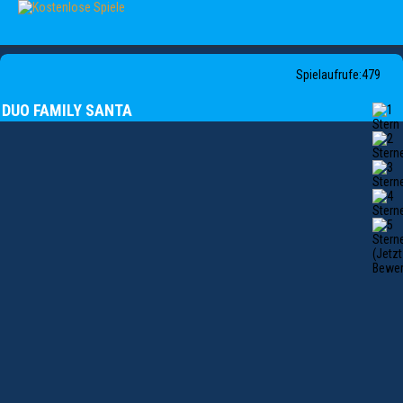
Spielaufrufe:479
DUO FAMILY SANTA
(Jetzt
Bewer