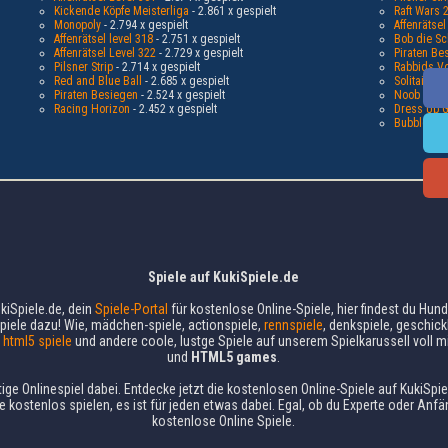
Kickende Köpfe Meisterliga
- 2.861 x gespielt
Raft Wars 
Monopoly
- 2.794 x gespielt
Affenrätsel
Affenrätsel level 318
- 2.751 x gespielt
Bob die S
Affenrätsel Level 322
- 2.729 x gespielt
Piraten Be
Pilsner Strip
- 2.714 x gespielt
Rabbids Vo
Red and Blue Ball
- 2.685 x gespielt
Solitaire S
Piraten Besiegen
- 2.524 x gespielt
Noob vs 1
Racing Horizon
- 2.452 x gespielt
Dress Up G
Bubble Sho
Spiele auf KukiSpiele.de
kiSpiele.de, dein
Spiele-Portal
für kostenlose Online-Spiele, hier findest du Hun
ele dazu! Wie, mädchen-spiele, actionspiele,
rennspiele
, denkspiele, geschick
,
html5 spiele
und andere coole, lustge Spiele auf unserem Spielkarussell voll m
und
HTML5 games
.
tige Onlinespiel dabei. Entdecke jetzt die kostenlosen Online-Spiele auf KukiSpiel
 kostenlos spielen, es ist für jeden etwas dabei. Egal, ob du Experte oder Anfäng
kostenlose Online Spiele.