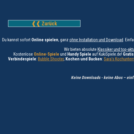
❰❰ Zurück
Du kannst sofort
Online spielen
, ganz
ohne Installation und Download
. Einf
Wir bieten absolute
Klassiker und top-aktu
Kostenlose
Online-Spiele
und
Handy Spiele
auf KukiSpiele.de!
Grati
Verbindespiele
:
Bubble Shooter
,
Kochen und Backen
:
Sara's Kochunterr
Keine Downloads - keine Abos – einfa