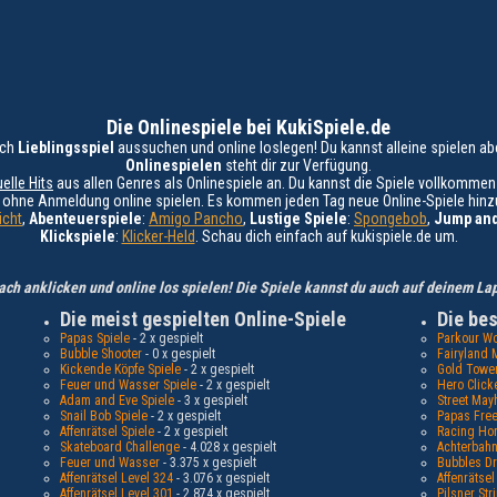
Die Onlinespiele bei KukiSpiele.de
ach
Lieblingsspiel
aussuchen und online loslegen! Du kannst alleine spielen ab
Onlinespielen
steht dir zur Verfügung.
elle Hits
aus allen Genres als Onlinespiele an. Du kannst die Spiele vollkommen
s
ohne Anmeldung online spielen. Es kommen jeden Tag neue Online-Spiele hinz
icht
,
Abenteuerspiele
:
Amigo Pancho
,
Lustige Spiele
:
Spongebob
,
Jump an
Klickspiele
:
Klicker-Held
. Schau dich einfach auf kukispiele.de um.
ch anklicken und online los spielen! Die Spiele kannst du auch auf deinem La
Die meist gespielten Online-Spiele
Die bes
Papas Spiele
- 2 x gespielt
Parkour Wo
Bubble Shooter
- 0 x gespielt
Fairyland
Kickende Köpfe Spiele
- 2 x gespielt
Gold Towe
Feuer und Wasser Spiele
- 2 x gespielt
Hero Click
Adam and Eve Spiele
- 3 x gespielt
Street Ma
Snail Bob Spiele
- 2 x gespielt
Papas Free
Affenrätsel Spiele
- 2 x gespielt
Racing Ho
Skateboard Challenge
- 4.028 x gespielt
Achterbahn
Feuer und Wasser
- 3.375 x gespielt
Bubbles D
Affenrätsel Level 324
- 3.076 x gespielt
Affenrätsel
Affenrätsel Level 301
- 2.874 x gespielt
Pilsner Str