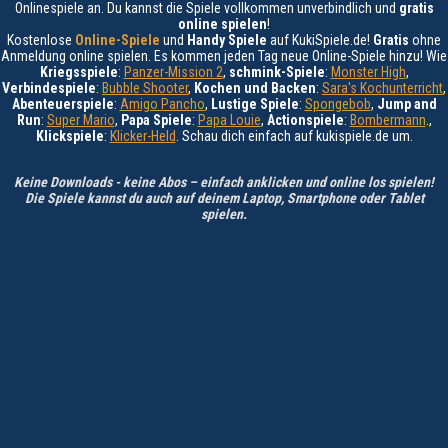
Onlinespiele an. Du kannst die Spiele vollkommen unverbindlich und
gratis
online spielen
!
Kostenlose
Online-Spiele
und
Handy Spiele
auf KukiSpiele.de!
Gratis
ohne
Anmeldung online spielen. Es kommen jeden Tag neue Online-Spiele hinzu! Wie
Kriegsspiele
:
Panzer-Mission 2
,
schmink-Spiele
:
Monster High
,
Verbindespiele
:
Bubble Shooter
,
Kochen und Backen
:
Sara's Kochunterricht
,
Abenteuerspiele
:
Amigo Pancho
,
Lustige Spiele
:
Spongebob
,
Jump and
Run
:
Super Mario
,
Papa Spiele
:
Papa Louie
,
Actionspiele
:
Bombermann
.,
Klickspiele
:
Klicker-Held
. Schau dich einfach auf kukispiele.de um.
Keine Downloads - keine Abos – einfach anklicken und online los spielen!
Die Spiele kannst du auch auf deinem Laptop, Smartphone oder Tablet
spielen.