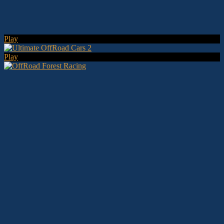
Play
Play