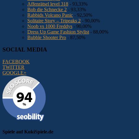
Affenrätsel level 318
- 93,33%
Bob die Schnecke 2
- 93,33%
Rabbids Volcano Panic
- 92,50%
Solitaire Story – Tripeaks 2
- 90,00%
Noob vs 1000 Freddys
- 90,00%
Dress Up Game Fashion Stylist
- 88,00%
Bubble Shooter Pro
- 87,50%
SOCIAL MEDIA
FACEBOOK
TWITTER
GOOGLE+
Spiele auf KukiSpiele.de