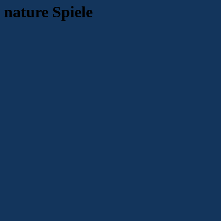
nature Spiele