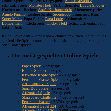
Online-Spiele hinzu! Wie
Kriegsspiele
:
Panzer-Mission 2
,
schmink-Spiele
:
Monster High
,
Verbindespiele
:
Bubble Shooter
,
Kochen und Backen
:
Sara's Kochunterricht
,
Abenteuerspiele
:
Amigo Pancho
,
Lustige Spiele
:
Spongebob
,
Jump and Run
:
Super Mario
,
Papa Spiele
:
Papa Louie
,
Actionspiele
:
Bombermann
.,
Klickspiele
:
Klicker-Held
. Schau dich einfach auf
kukispiele.de um.
Keine Downloads - keine Abos – einfach anklicken und online los
spielen! Die Spiele kannst du auch auf deinem Laptop, Smartphone
oder Tablet spielen.
Die meist gespielten Online-Spiele
Papas Spiele
- 2 x gespielt
Bubble Shooter
- 0 x gespielt
Kickende Köpfe Spiele
- 2 x gespielt
Feuer und Wasser Spiele
- 2 x gespielt
Adam and Eve Spiele
- 3 x gespielt
Snail Bob Spiele
- 2 x gespielt
Affenrätsel Spiele
- 2 x gespielt
Skateboard Challenge
- 4.028 x gespielt
Feuer und Wasser
- 3.376 x gespielt
Affenrätsel Level 324
- 3.076 x gespielt
Affenrätsel Level 301
- 2.875 x gespielt