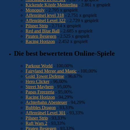
Kickende Köpfe Meisterliga
- 2.861 x gespielt
Monopoly
- 2.795 x gespielt
Affenrätsel level 318
- 2.751 x gespielt
Affenrätsel Level 322
- 2.729 x gespielt
Pilsner Strip
- 2.714 x gespielt
Red and Blue Ball
- 2.685 x gespielt
Piraten Besiegen
- 2.525 x gespielt
Racing Horizon
- 2.452 x gespielt
Die best bewerteten Online-Spiele
Parkour World
- 100,00%
Fairyland Merge and Magic
- 100,00%
Gold Tower Defense
- 96,67%
Hero Clicker
- 96,00%
Street Mayhem
- 95,00%
Papas Freezeria
- 95,00%
Racing Horizon
- 94,29%
Achterbahn Abenteuer
- 94,29%
Bubbles Dragon
- 93,33%
Affenrätsel Level 301
- 93,33%
Pilsner Strip
- 93,33%
Raft Wars 2
- 93,33%
Piraten Besiegen
- 93,33%