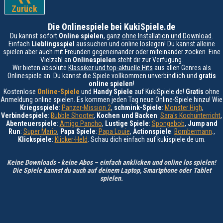
Zurück
Die Onlinespiele bei KukiSpiele.de
Du kannst sofort
Online spielen
, ganz
ohne Installation und Download
.
Einfach
Lieblingsspiel
aussuchen und online loslegen! Du kannst alleine
spielen aber auch mit Freunden gegeneinander oder miteinander zocken. Eine
Vielzahl an
Onlinespielen
steht dir zur Verfügung.
Wir bieten absolute
Klassiker und top-aktuelle Hits
aus allen Genres als
Onlinespiele an. Du kannst die Spiele vollkommen unverbindlich und
gratis
online spielen
!
Kostenlose
Online-Spiele
und
Handy Spiele
auf KukiSpiele.de!
Gratis
ohne
Anmeldung online spielen. Es kommen jeden Tag neue Online-Spiele hinzu! Wie
Kriegsspiele
:
Panzer-Mission 2
,
schmink-Spiele
:
Monster High
,
Verbindespiele
:
Bubble Shooter
,
Kochen und Backen
:
Sara's Kochunterricht
,
Abenteuerspiele
:
Amigo Pancho
,
Lustige Spiele
:
Spongebob
,
Jump and
Run
:
Super Mario
,
Papa Spiele
:
Papa Louie
,
Actionspiele
:
Bombermann
.,
Klickspiele
:
Klicker-Held
. Schau dich einfach auf kukispiele.de um.
Keine Downloads - keine Abos – einfach anklicken und online los spielen!
Die Spiele kannst du auch auf deinem Laptop, Smartphone oder Tablet
spielen.